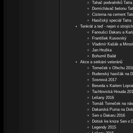
Tahač podvalníků Tatra
Domíchávač betonu Tat
Cisterna na cement Tat
Hasičský speciál Tatra 
Tenkrát a teď - nejen o strojích
Fanoušci Dakaru a Karl
František Kusovský
Vladimír Kašák a Miros
Jan Hruška
Bohumil Balát
Akce a setkání veteránů
Tomeček v Ořechu 201
Rudenský hasičák na D
Sosnová 2017
Beseda s Karlem Lopra
Tachlovická Hrouda 20
Lešany 2016
Tomáš Tomeček na náv
Dakarská Puma na Dobř
Sen o Dakaru 2016
Dotisk ke knize Sen o 
Legendy 2015