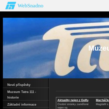
WebSnadno
Muzeu
Nové příspěvky
Muzeum Tatra 111 -
historie
Aktuality nejen z Golfu
Macháčk
Základní informace
Osobní stránky zaměřené
MagdaM s.r
nejen na