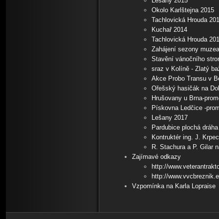
Lešany 2015
Okolo Karlštejna 2015
Tachlovická Hrouda 20
Kuchař 2014
Tachlovická Hrouda 20
Zahájení sezony muzea
Stavění vánočního stro
sraz v Kolíně - Zlatý b
Akce Probo Transu v B
Ořešský hasičák na Dob
Hrušovany u Brna-prom
Pískovna Ledčice -prom
Lešany 2017
Pardubice plochá dráha
Kontruktér ing. J. Krpe
R. Stachura a P. Gilar 
Zajímavé odkazy
http://www.veterantrakto
http://www.vvcbreznik.e
Vzpomínka na Karla Lopraise