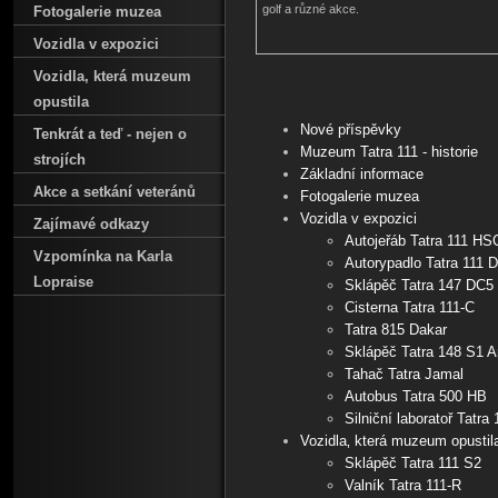
golf a různé akce.
Fotogalerie muzea
Vozidla v expozici
Vozidla‚ která muzeum
opustila
Nové příspěvky
Tenkrát a teď - nejen o
Muzeum Tatra 111 - historie
strojích
Základní informace
Akce a setkání veteránů
Fotogalerie muzea
Vozidla v expozici
Zajímavé odkazy
Autojeřáb Tatra 111 HS
Vzpomínka na Karla
Autorypadlo Tatra 111 
Lopraise
Sklápěč Tatra 147 DC5
Cisterna Tatra 111-C
Tatra 815 Dakar
Sklápěč Tatra 148 S1 Ar
Tahač Tatra Jamal
Autobus Tatra 500 HB
Silniční laboratoř Tatra 
Vozidla‚ která muzeum opustil
Sklápěč Tatra 111 S2
Valník Tatra 111-R