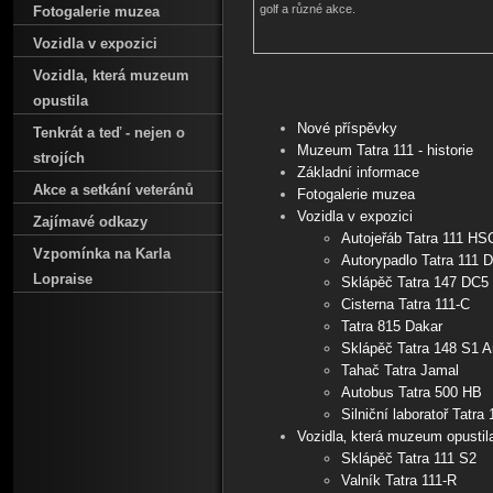
golf a různé akce.
Fotogalerie muzea
Vozidla v expozici
Vozidla‚ která muzeum
opustila
Nové příspěvky
Tenkrát a teď - nejen o
Muzeum Tatra 111 - historie
strojích
Základní informace
Akce a setkání veteránů
Fotogalerie muzea
Vozidla v expozici
Zajímavé odkazy
Autojeřáb Tatra 111 HS
Vzpomínka na Karla
Autorypadlo Tatra 111 
Lopraise
Sklápěč Tatra 147 DC5
Cisterna Tatra 111-C
Tatra 815 Dakar
Sklápěč Tatra 148 S1 Ar
Tahač Tatra Jamal
Autobus Tatra 500 HB
Silniční laboratoř Tatra 
Vozidla‚ která muzeum opustil
Sklápěč Tatra 111 S2
Valník Tatra 111-R