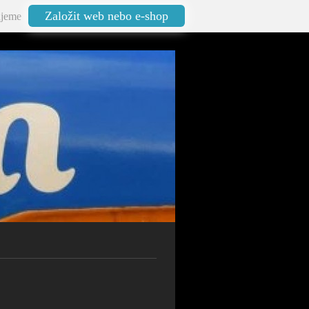
Založit web nebo e-shop
jeme