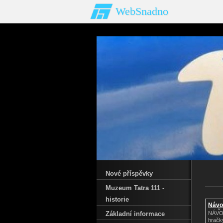
WebSnadno
Nové příspěvky
Muzeum Tatra 111 -
historie
Návo
hrač
Základní informace
NÁVO
hračky