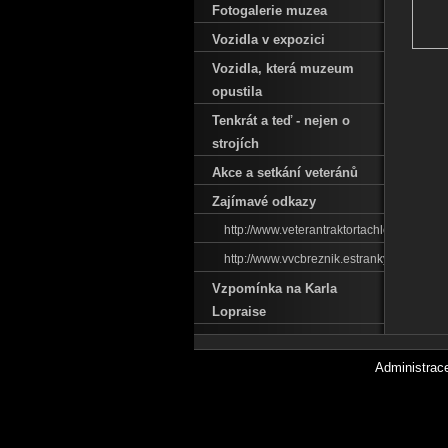
Fotogalerie muzea
Vozidla v expozici
Vozidla‚ která muzeum
opustila
Tenkrát a teď - nejen o
strojích
Akce a setkání veteránů
Zajímavé odkazy
http://www.veterantraktortachlovice.estr
http://www.vvcbreznik.estranky.cz/
Vzpomínka na Karla
Lopraise
Administra