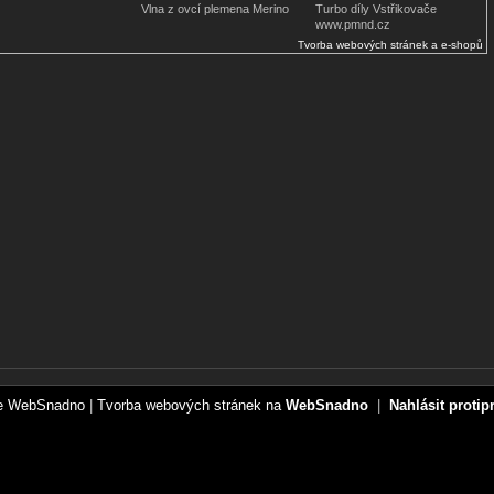
Vlna z ovcí plemena Merino
Turbo díly Vstřikovače
www.pmnd.cz
Tvorba webových stránek a e-shopů
ce WebSnadno
|
Tvorba webových stránek na
WebSnadno
|
Nahlásit protip