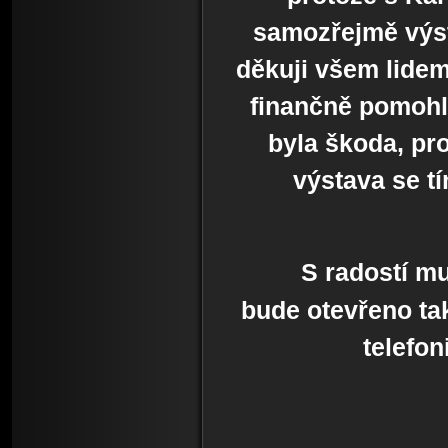
samozřejmě výsta
děkuji všem lidem
finančně pomohli
byla škoda, pro
výstava se t
S radostí m
bude otevřeno tak
telefo