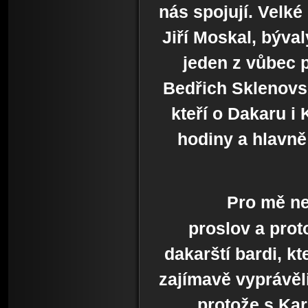
nás spojují. Velké
Jiří Moskal, býval
jeden z vůbec 
Bedřich Sklenovsk
kteří o Dakaru i
hodiny a hlavně
Pro mě ne
proslov a proto
dakarští bardi, kt
zajímavě vyprávěli
protože s Kar