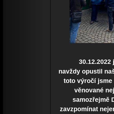
30.12.2022 
navždy opustil naš
toto výročí jsme
věnované neje
samozřejmě D
zavzpomínat nejen 