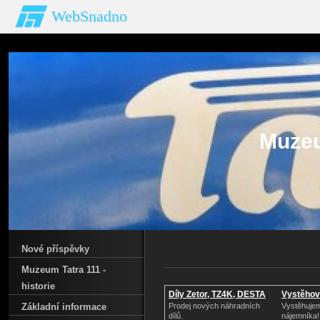
WebSnadno
Muzeu
Nové příspěvky
Muzeum Tatra 111 -
historie
Díly Zetor, TZ4K, DESTA
Vystěhová
Základní informace
Prodej nových náhradních
Vystěhujem
dílů.
nájemníka!