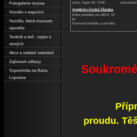
Zetor, Super 50, TZ4K
www.kope
Fotogalerie muzea
Anglicko-česká čítanka
Vozidla v expozici
Kniha pohádek pro děti 8 -16
let
Vozidla‚ která muzeum
Humorné pohádky a povídky
opustila
Tenkrát a teď - nejen o
strojích
Akce a setkání veteránů
Zajímavé odkazy
Soukromé
Vzpomínka na Karla
Lopraise
Přípravy n
proudu. Těš