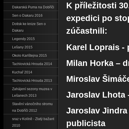
K příležitosti 3
Dakarská Puma na Dobříči
expedici po sto
Sen o Dakaru 2016
Dotisk ke knize Sen o
zúčastnili:
Dakaru
Legendy 2015
Karel Loprais -
Lešany 2015
Okolo Karlštejna 2015
Milan Horka – d
Tachlovická Hrouda 2014
Kuchař 2014
Miroslav Šimáč
Tachlovická Hrouda 2013
Zahájení sezony muzea v
Jaroslav Lhota
Lešanech 2013
Stavění vánočního stromu
Jaroslav Jindra
na Dobříči 2012
sraz v Kolíně - Zlatý bažant
publicista
2010