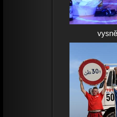
vysně