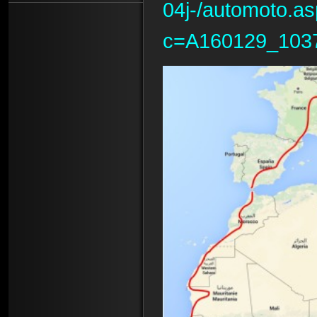
04j-/automoto.a
c=A160129_1037