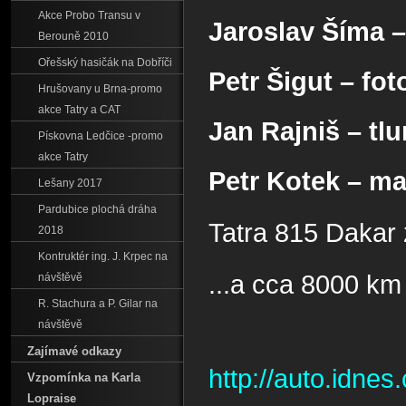
Akce Probo Transu v
Jaroslav Šíma –
Berouně 2010
Ořešský hasičák na Dobříči
Petr Šigut – fot
Hrušovany u Brna-promo
akce Tatry a CAT
Jan Rajniš – tl
Pískovna Ledčice -promo
akce Tatry
Petr Kotek – ma
Lešany 2017
Pardubice plochá dráha
Tatra 815 Dakar 
2018
Kontruktér ing. J. Krpec na
...a cca 8000 km
návštěvě
R. Stachura a P. Gilar na
návštěvě
Zajímavé odkazy
http://auto.idnes
Vzpomínka na Karla
Lopraise