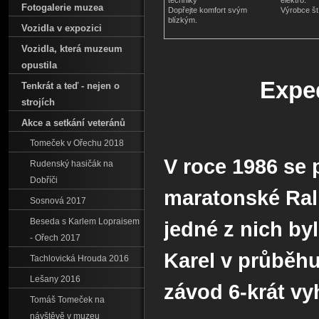
techniky
elektro.
Fotogalerie muzea
Dopřejte komfort svým
Výrobce št
blízkým.
Vozidla v expozici
Vozidla‚ která muzeum
opustila
Expe
Tenkrát a teď - nejen o
strojích
Akce a setkání veteránů
Tomeček v Ořechu 2018
V roce 1986 se 
Rudenský hasičák na
Dobříči
maratonské Rally
Sosnová 2017
Beseda s Karlem Lopraisem
jedné z nich by
- Ořech 2017
Karel v průběhu
Tachlovická Hrouda 2016
Lešany 2016
závod 6-krát vyh
Tomáš Tomeček na
návštěvě v muzeu