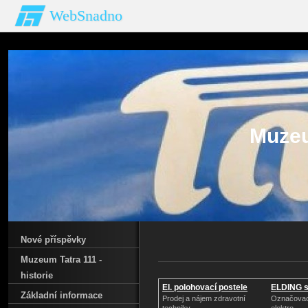
WebSnadno
Muzeu
Nové příspěvky
Muzeum Tatra 111 -
historie
El. polohovací postele
ELDING s.
Základní informace
Prodej a nájem zdravotní
Označovací