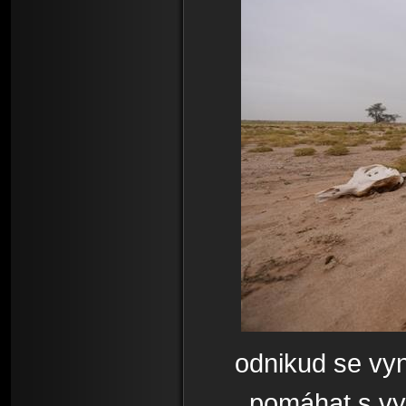
odnikud se vy
pomáhat s vy