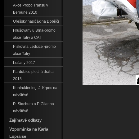
Akce Probo Transu v
Berouně 2010
Ořešský hasičák na Dobříči
Hrušovany u Brna-promo
akce Tatry a CAT
Pískovna Ledčice -promo
akce Tatry
Lešany 2017
Pardubice plochá dráha
2018
Kontruktér ing. J. Krpec na
návštěvě
R. Stachura a P. Gilar na
návštěvě
Zajímavé odkazy
Vzpomínka na Karla
Lopraise