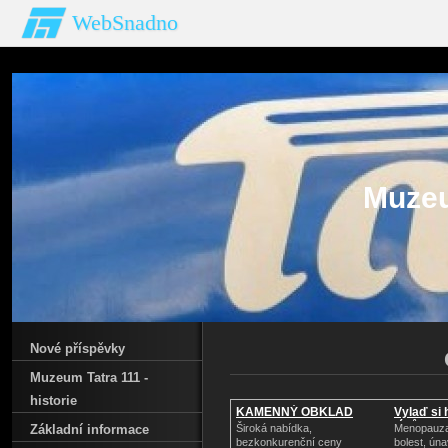
WebSnadno
Muzeu
Nové příspěvky
Muzeum Tatra 111 -
historie
KAMENNÝ OBKLAD
Vylaď si
léků
Základní informace
Široká nabídka,
Menopauza
bezkonkurenční ceny
bolest, ún