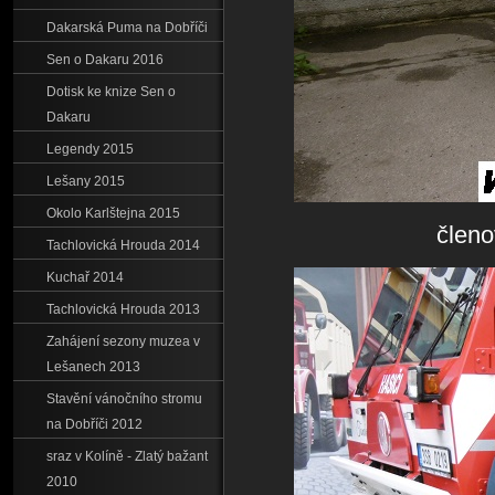
Dakarská Puma na Dobříči
Sen o Dakaru 2016
Dotisk ke knize Sen o
Dakaru
Legendy 2015
Lešany 2015
Okolo Karlštejna 2015
členo
Tachlovická Hrouda 2014
Kuchař 2014
Tachlovická Hrouda 2013
Zahájení sezony muzea v
Lešanech 2013
Stavění vánočního stromu
na Dobříči 2012
sraz v Kolíně - Zlatý bažant
2010