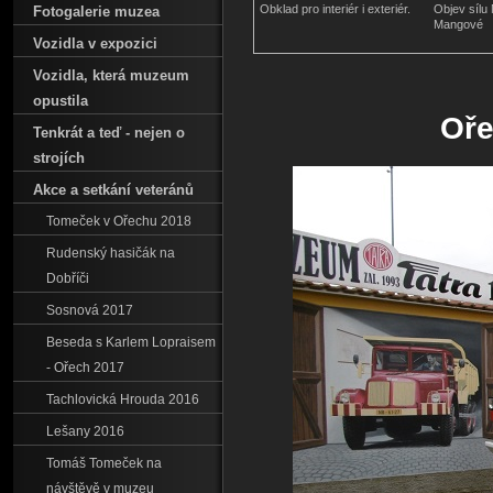
Obklad pro interiér i exteriér.
Objev sílu
Fotogalerie muzea
Mangové
Vozidla v expozici
Vozidla‚ která muzeum
opustila
Oře
Tenkrát a teď - nejen o
strojích
Akce a setkání veteránů
Tomeček v Ořechu 2018
Rudenský hasičák na
Dobříči
Sosnová 2017
Beseda s Karlem Lopraisem
- Ořech 2017
Tachlovická Hrouda 2016
Lešany 2016
Tomáš Tomeček na
návštěvě v muzeu