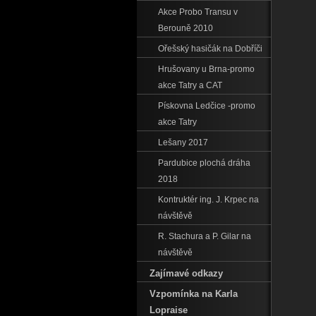
Akce Probo Transu v
Berouně 2010
Ořešský hasičák na Dobříči
Hrušovany u Brna-promo
akce Tatry a CAT
Pískovna Ledčice -promo
akce Tatry
Lešany 2017
Pardubice plochá dráha
2018
Kontruktér ing. J. Krpec na
návštěvě
R. Stachura a P. Gilar na
návštěvě
Zajímavé odkazy
Vzpomínka na Karla
Lopraise