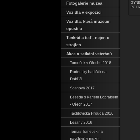
GYNE
Fotogalerie muzea
POTR
Vozidla v expozici
Vozidla‚ která muzeum
opustila
Tenkrát a teď - nejen o
strojích
Akce a setkání veteránů
Tomeček v Ořechu 2018
Rudenský hasičák na
Dobříči
Sosnová 2017
Beseda s Karlem Lopraisem
- Ořech 2017
Tachlovická Hrouda 2016
Lešany 2016
Tomáš Tomeček na
návštěvě v muzeu