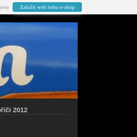
Založit web nebo e-shop
jeme
říči 2012