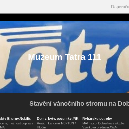
Doporuču
Muzeum Tatra 111
Stavění vánočního stromu na Dob
kty Energy,Nobilis
Domy, byty, pozemky /RK
Rybárske potreby
 ceny, možnost dopravy
Realitní kancelář NEPTUN /
MATI s.r.o. Dobierková služba
RMA
Hlučín
Vzorková predajna AWA-