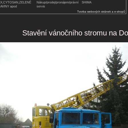
X,CYTOSAN,ZELENÉ
Nákup/prodej/pronájem/právní
SHIMA
AVINY apod
servis
Tvorba webových stránek a e-shopů
Stavění vánočního stromu na Do