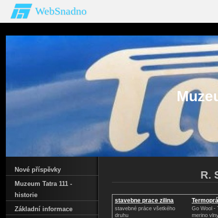
WebSnadno
Muzeu
Nové příspěvky
R. 
Muzeum Tatra 111 -
historie
stavebne prace zilina
Termoprá
vlny
Základní informace
stavebné práce všetkého
Go Wool - 
druhu
merino vln