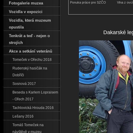
Ponuka práce pre SZČO
Vlna z ovc
Fotogalerie muzea
Vozidla v expozici
Vozidla‚ která muzeum
opustila
Dakarské le
Tenkrát a teď - nejen o
strojích
Akce a setkání veteránů
Tomeček v Ořechu 2018
Rudenský hasičák na
Dobříči
Sosnová 2017
Beseda s Karlem Lopraisem
- Ořech 2017
Tachlovická Hrouda 2016
Lešany 2016
Tomáš Tomeček na
návštěvě v muzeu