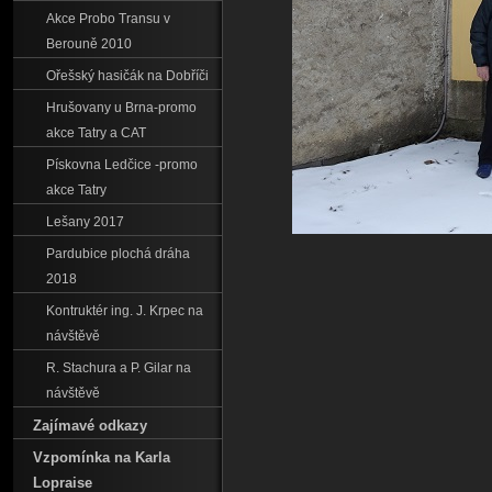
Akce Probo Transu v
Berouně 2010
Ořešský hasičák na Dobříči
Hrušovany u Brna-promo
akce Tatry a CAT
Pískovna Ledčice -promo
akce Tatry
Lešany 2017
Pardubice plochá dráha
2018
Kontruktér ing. J. Krpec na
návštěvě
R. Stachura a P. Gilar na
návštěvě
Zajímavé odkazy
Vzpomínka na Karla
Lopraise