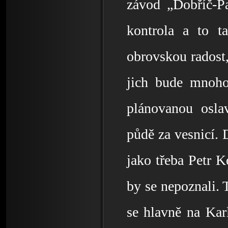
závod „Dobříč-Pa
kontrola a to t
obrovskou radost, 
jich bude mnoho
plánovanou oslav
půdě za vesnicí.
jako třeba Petr Ko
by se nepoznali. T
se hlavně na Karl