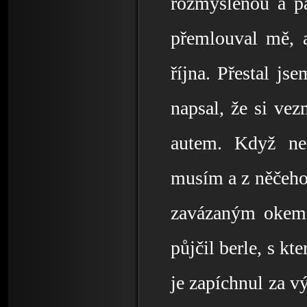
rozmyšlenou a pa
přemlouval mě, a
října. Přestal js
napsal, že si ve
autem. Když ne
musím a z něčeho ž
zavázaným okem,
půjčil berle, s kt
je zapíchnul za vý