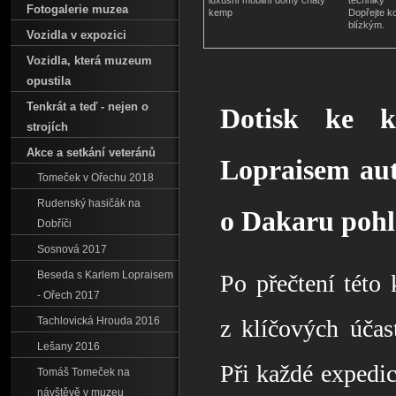
luxusní mobilní domy chaty
techniky
Fotogalerie muzea
kemp
Dopřejte k
blízkým.
Vozidla v expozici
Vozidla‚ která muzeum
opustila
Tenkrát a teď - nejen o
Dotisk ke 
strojích
Akce a setkání veteránů
Lopraisem aut
Tomeček v Ořechu 2018
Rudenský hasičák na
o Dakaru poh
Dobříči
Sosnová 2017
Beseda s Karlem Lopraisem
Po přečtení této 
- Ořech 2017
Tachlovická Hrouda 2016
z klíčových účas
Lešany 2016
Při každé expedic
Tomáš Tomeček na
návštěvě v muzeu