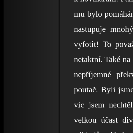
mu bylo pomáháno
nastupuje mnohý
vyfotit! To pova
netaktní. Také na 
nepříjemné přek
poutač. Byli jsme
víc jsem nechtěl
velkou účast di