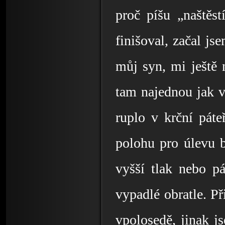
proč píšu „naštěst
finišoval, začal js
můj syn, mi ještě 
tam najednou jak v 
ruplo v krční páteř
polohu pro úlevu b
vyšší tlak nebo pát
vypadlé obratle. Př
vpolosedě, jinak j