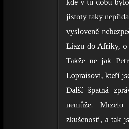
kde v tu dobu bylo
jistoty taky nepřida
vysloveně nebezpe
Liazu do Afriky, o 
Takže ne jak Pet
Lopraisovi, kteří j
Další špatná zprá
nemůže. Mrzelo 
zkušeností, a tak j