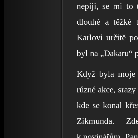
nepiji, se mi to
dlouhé a těžké 
Karlovi určitě p
byl na „Dakaru“ p
Když byla moje z
různé akce, srazy
kde se konal kře
Zikmunda. Zde
k novinářům. Pan