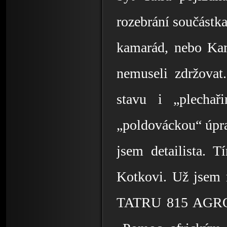
rozebrání součástka
kamarád, nebo Kam
nemuseli zdržovat
stavu i „plechař
„poldováckou“ úpra
jsem detailista. T
Kotkovi. Už jsem m
TATRU 815 AGRO, n