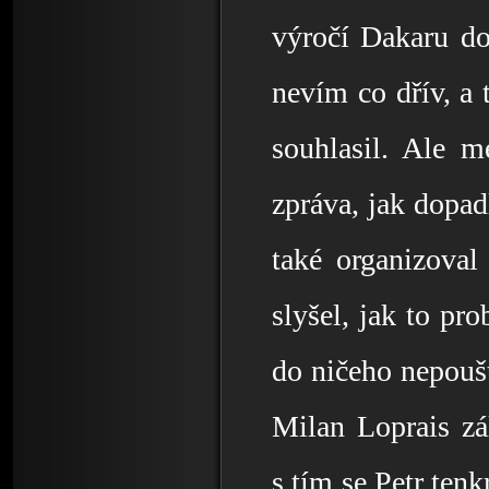
výročí Dakaru do
nevím co dřív, a
souhlasil. Ale m
zpráva, jak dopad
také organizoval
slyšel, jak to pro
do ničeho nepouš
Milan Loprais zá
s tím se Petr tenk