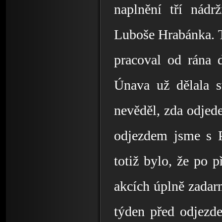
naplnění tří nádr
Luboše Hrabánka. Ta
pracoval od rána 
Únava už dělala s
nevěděl, zda odjede
odjezdem jsme s P
totiž bylo, že po p
akcích úplně zadarm
týden před odjezde