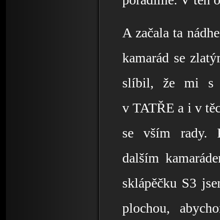
A začala ta nádh
kamarád se zlatý
slíbil, že mi 
v TATŘE a i v těc
se vším rady. 
dalším kamarád
sklápěčku S3 jsem
plochou, abycho