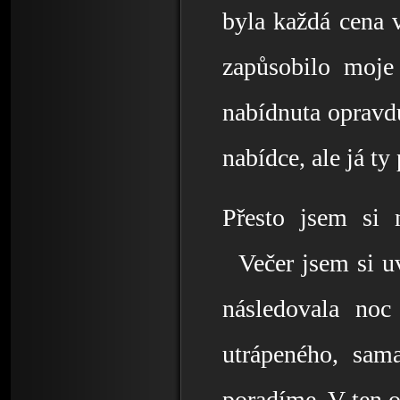
byla každá cena 
zapůsobilo moje
nabídnuta opravdu
nabídce, ale já ty
Přesto jsem si
  Večer jsem si u
následovala noc
utrápeného, sam
poradíme. V ten 