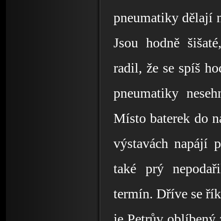
pneumatiky dělají n
Jsou hodně šišaté
radil, že se spíš ho
pneumatiky nesehn
Místo baterek do ná
výstavách napájí p
také prý nepodaři
termín. Dříve se ří
je Petrův oblíbený