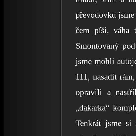
převodovku jsme s
čem píši, váha t
Smontovaný podvo
jsme mohli auto
111, nasadit rám,
opravili a nastř
„dakarka“ komple
Tenkrát jsme si 