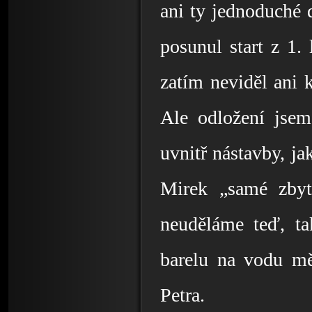
ani ty jednoduché d
posunul start z 1.
zatím neviděl ani k
Ale odložení jsem 
uvnitř nástavby, jak
Mirek „samé zbyte
neuděláme teď, ta
barelu na vodu měl
Petra. 