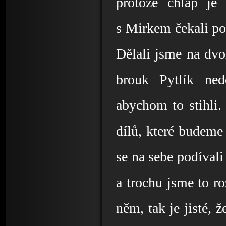
protože chlap je 
s Mirkem čekali poc
Dělali jsme na dvoř
brouk Pytlík nedo
abychom to stihli.
dílů, které budeme
se na sebe podívali
a trochu jsme to ro
něm, tak je jisté, 