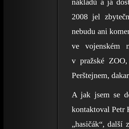
nákladů a já dos
2008 jel zbyteč
nebudu ani koment
ve vojenském m
v pražské ZOO, 
Perštejnem, dakar
A jak jsem se d
kontaktoval Petr 
„hasičák“, další 