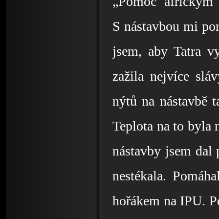
„Pomoc africkým 
S nástavbou mi pom
jsem, aby Tatra vy
zažila nejvíce slá
nýtů na nástavbě ta
Teplota na to byla 
nástavby jsem dal p
nestékala. Pomáhal
hořákem na IPU. Pe