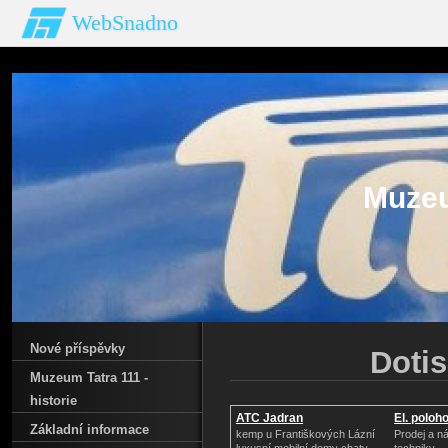
WebSnadno
Muzeu
Nové příspěvky
Dotis
Muzeum Tatra 111 -
historie
ATC Jadran
El. poloh
Základní informace
kemp u Františkových Lázní
Prodej a n