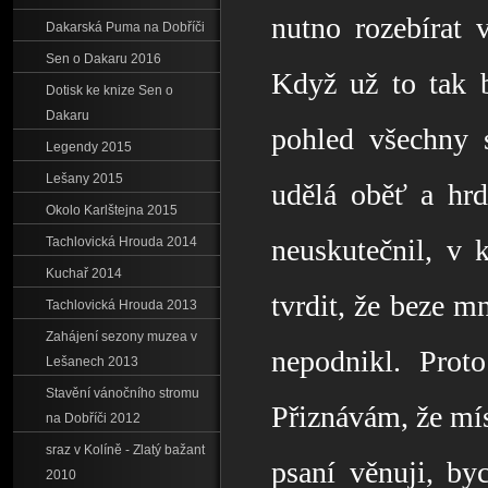
nutno rozebírat 
Dakarská Puma na Dobříči
Sen o Dakaru 2016
Když už to tak b
Dotisk ke knize Sen o
Dakaru
pohled všechny s
Legendy 2015
Lešany 2015
udělá oběť a hrd
Okolo Karlštejna 2015
neuskutečnil, v 
Tachlovická Hrouda 2014
Kuchař 2014
tvrdit, že beze 
Tachlovická Hrouda 2013
Zahájení sezony muzea v
nepodnikl. Proto
Lešanech 2013
Stavění vánočního stromu
Přiznávám, že mí
na Dobříči 2012
sraz v Kolíně - Zlatý bažant
psaní věnuji, by
2010