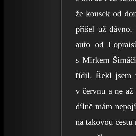
že kousek od do
přišel už dávno.
auto od Loprais
s Mirkem Šimáčke
řídil. Řekl jsem
v červnu a ne až 
dílně mám nepojí
na takovou cestu n