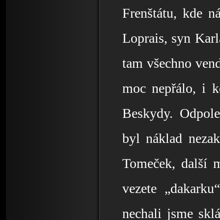
Frenštátu, kde n
Loprais, syn Karla
tam všechno vend
moc nepřálo, i k
Beskydy. Odpole
byl náklad nezak
Tomeček, další m
vezete „dakarku“
nechali jsme skl