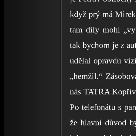
když prý má Mirek
tam díly mohl „vyb
tak bychom je z aut
udělal opravdu viz
„hemžil.“ Zásobova
nás TATRA Kopřivni
Po telefonátu s pa
že hlavní důvod byl