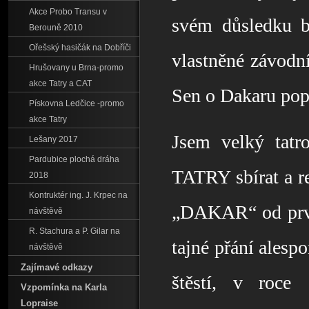
Akce Probo Transu v
svém důsledku b
Berouně 2010
Ořešský hasičák na Dobříči
vlastněné závodní
Hrušovany u Brna-promo
akce Tatry a CAT
Sen o Dakaru pop
Pískovna Ledčice -promo
akce Tatry
Jsem velký tatro
Lešany 2017
Pardubice plochá dráha
TATRY sbírat a r
2018
Kontruktér ing. J. Krpec na
„DAKAR“ od první
návštěvě
R. Stachura a P. Gilar na
tajné přání alesp
návštěvě
Zajímavé odkazy
štěstí, v roce
Vzpomínka na Karla
Lopraise