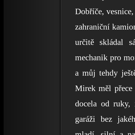
Dobříče, vesnice
zahraniční kamion
určitě skládal 
mechanik pro mon
a můj tehdy ješt
Mirek měl přece 
docela od ruky, 
garáži bez jaké
mladí, silní a n