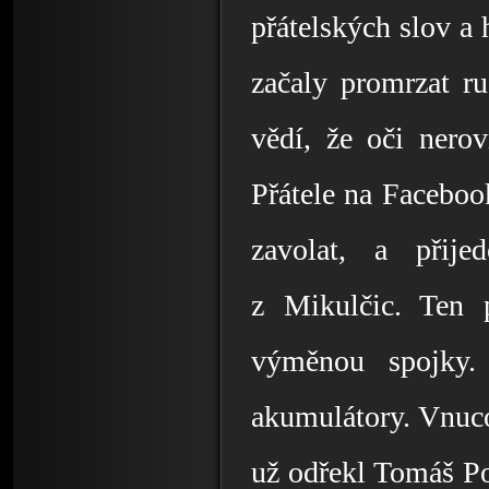
přátelských slov a 
začaly promrzat ruc
vědí, že oči nerovn
Přátele na Faceboo
zavolat, a přij
z Mikulčic. Ten 
výměnou spojky.
akumulátory. Vnuc
už odřekl Tomáš Po