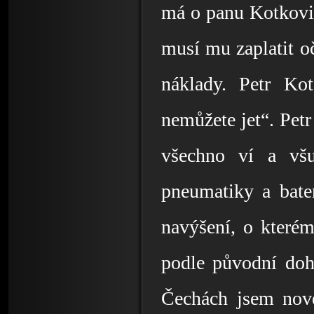
má o panu Kotkovi m
musí mu zaplatit oč
náklady. Petr Ko
nemůžete jet“. Petr
všechno ví a všud
pneumatiky a bater
navýšení, o kterém 
podle původní doho
Čechách jsem nové